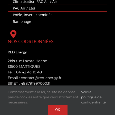
Climatisation PAC Air / Air
PAC Air / Eau
Poêle, insert, cheminée
Ramonage
NOS COORDONNÉES
RED Energy
2bis rue Lazare Hoche
13500 MARTIGUES
Tél. : 04 42 43 10 48
Email :
contact@red-energy.fr
SIRET : 48879199700031
Conformément à la loi, ce site ne dépose
Voir la
pas de cookies autre que ceux strictement
politique de
Retrouvez RED Energy dans les principales villes des
nécessaires.
confidentialité
Bouches-du-Rhône (13) :
OK