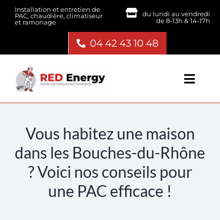
Passer
Installation et entretien de
du lundi au vendredi
PAC, chaudière, climatiseur
au
de 8-13h & 14-17h
et ramonage
contenu
04 42 43 10 48
Toggl
Navig
Climatisation
Vous habitez une maison
Pompe à chaleur
dans les Bouches-du-Rhône
? Voici nos conseils pour
Chaudière
une PAC efficace !
Chauffage bois