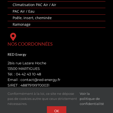
Climatisation PAC Air / Air
PAC Air / Eau
Poêle, insert, cheminée
Ramonage
NOS COORDONNÉES
RED Energy
2bis rue Lazare Hoche
13500 MARTIGUES
Tél. : 04 42 43 10 48
Email :
contact@red-energy.fr
SIRET : 48879199700031
Conformément à la loi, ce site ne dépose
Voir la
pas de cookies autre que ceux strictement
politique de
Retrouvez RED Energy dans les principales villes des
nécessaires.
confidentialité
Bouches-du-Rhône (13) :
OK